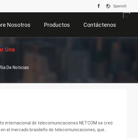
Spanish
re Nosotros
Productos
Contáctenos
ar Una
ía De Noticias
zación
to internacional de telecomunicaciones NETCOM se creó
o en el mercado brasileño de telecomunicaciones, que
ura. Se ha celebrado cada dos años desde entonces y ...