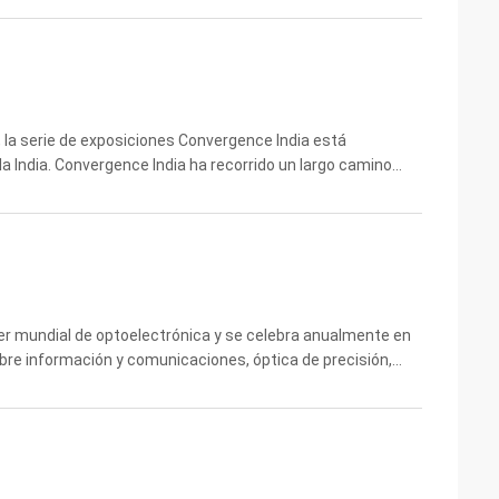
 la serie de exposiciones Convergence India está
la India. Convergence India ha recorrido un largo camino
vento de comunicaciones y TIC, se ha convertido en ...
der mundial de optoelectrónica y se celebra anualmente en
bre información y comunicaciones, óptica de precisión,
licaciones infrarrojas, sensores optoelectr...