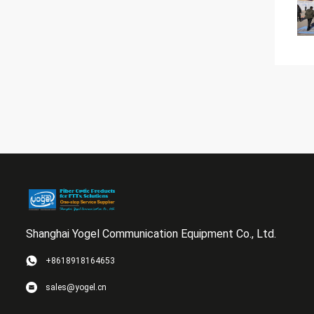
Shanghai Yogel Communication Equipment Co., Ltd.
+8618918164653
sales@yogel.cn