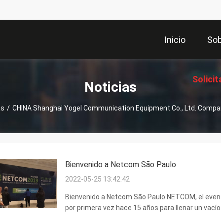
Inicio
Sob
Solicit
Noticias
as
/
CHINA Shanghai Yogel Communication Equipment Co., Ltd. Compañ
Coti
Bienvenido a Netcom São Paulo
2022-05-25 13:42:42
Bienvenido a Netcom São Paulo NETCOM, el even
por primera vez hace 15 años para llenar un vací
carecía de un evento centrado en su infraestruct