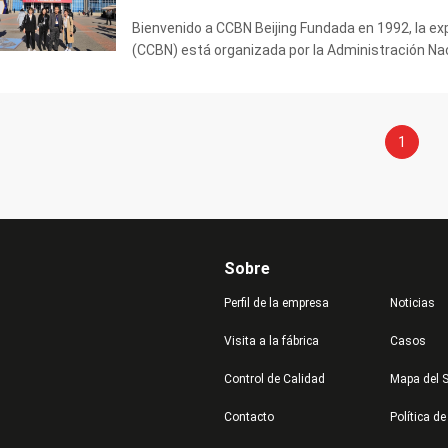
Bienvenido a CCBN Beijing Fundada en 1992, la ex
(CCBN) está organizada por la Administración Naci
CCBN es un microcosmos del desarrollo de la indust
1
Sobre
Perfil de la empresa
Noticias
Visita a la fábrica
Casos
Control de Calidad
Mapa del S
Contacto
Política de