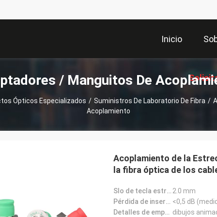
Inicio
Sob
ptadores / Manguitos De Acoplami
Solicit
tos Ópticos Especializados
/
Suministros De Laboratorio De Fibra
/
A
Acoplamiento
Coti
Acoplamiento de la Estre
la fibra óptica de los cab
acoplamiento del tabique
Slo de tecla estrecha:
2.0 mm
Pérdida de inserción:
<0,5 dB (medi
Detalles de empaquetado:
dibujos anima