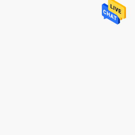
Francia
ar con verdaderos
os y receptivos.