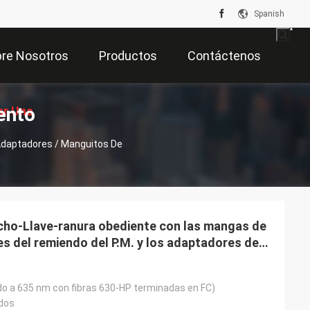
Spanish
re Nosotros
Productos
Contáctenos
ento
ar Una
daptadores / Manguitos De
zación
cho-Llave-ranura obediente con las mangas de
les del remiendo del P.M. y los adaptadores de
 hermético
do a 635 nm con fibras 630-HP terminadas en FC)
dos