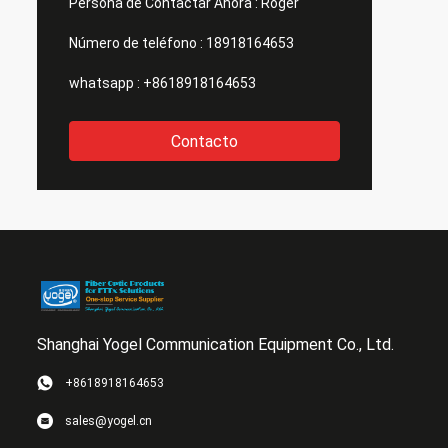
Persona de Contactar Ahora :
Roger
Número de teléfono :
18918164653
whatsapp :
+8618918164653
Contacto
Shanghai Yogel Communication Equipment Co., Ltd.
+8618918164653
sales@yogel.cn