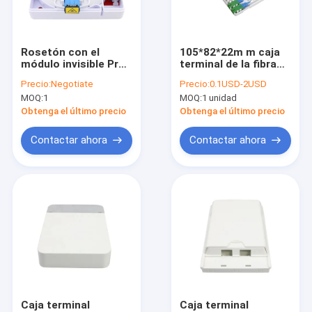
Viaje de la fábrica
Control de calidad
Rosetón con el
105*82*22m m caja
módulo invisible Pre-
terminal de la fibra
Éntrenos en contacto con
connectorized del
óptica de Yogel de 2
Precio:
Negotiate
Precio:
0.1USD-2USD
adaptador de las
bases de la
MOQ:
1
MOQ:
1 unidad
placas de pared del
terminación de la
Pida una cita
interfaz de la fibra
fibra óptica interior
Obtenga el último precio
Obtenga el último precio
del carrete de cable
de la caja
Contactar ahora
Contactar ahora
Productos ópticos especializados
Conectividad del centro de datos
Otros productos de comunicación
Caja terminal
Caja terminal