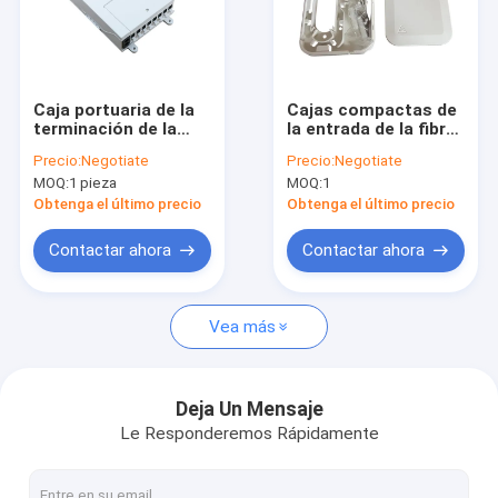
Caja portuaria de la
Cajas compactas de
terminación de la
la entrada de la fibra
fibra del montaje en
del módulo del punto
Precio:
Negotiate
Precio:
Negotiate
la pared 035KG FTTB
de entrada
MOQ:
1 pieza
MOQ:
1
8
Obtenga el último precio
Obtenga el último precio
Contactar ahora
Contactar ahora
Vea más
Deja Un Mensaje
Le Responderemos Rápidamente