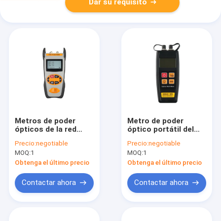
Dar su requisito
Metros de poder
Metro de poder
ópticos de la red
óptico portátil del
1310/1490/1550nm
PDA + poder visual de
Precio:
negotiable
Precio:
negotiable
de G/EPON de la
Locatior de la falta
MOQ:
1
MOQ:
1
prueba simultánea
(OPM+VFL)
pasiva PON de la
suministrado por el
Obtenga el último precio
Obtenga el último precio
longitud de onda con
banco de las baterías
almacenamiento de
o del poder
Contactar ahora
Contactar ahora
datos