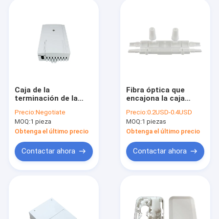
Caja de la
Fibra óptica que
terminación de la
encajona la caja
fibra óptica de CATV
óptica ignífuga de la
Precio:
Negotiate
Precio:
0.2USD-0.4USD
2inlet 8outlet
protección de la
MOQ:
1 pieza
MOQ:
1 piezas
prenda impermeable
del empalme frío del
Obtenga el último precio
Obtenga el último precio
SC
Contactar ahora
Contactar ahora