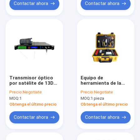
Contactar ahora
Contactar ahora
Transmisor óptico
Equipo de
por satélite de 13DB
herramienta de la
CATV
fibra óptica de FTTH
Precio:
Negotiate
Precio:
Negotiate
FTTB
MOQ:
1
MOQ:
1 pieza
Obtenga el último precio
Obtenga el último precio
Contactar ahora
Contactar ahora