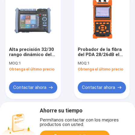
Alta precisión 32/30
Probador de la fibra
rango dinámico del
del PDA 28/26dB el
DB 1310/1550
100km OTDR
MOQ:
1
MOQ:
1
reflectómetro de
Obtenga el último precio
Obtenga el último precio
ámbito de tiempo
óptico del
nanómetro (OTDR)
Contactar ahora
Contactar ahora
Ahorre su tiempo
Permítanos contactar con los mejores
productos con usted.