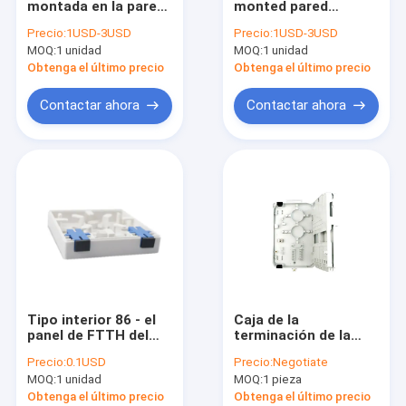
montada en la pared
monted pared
del mercado de la
interior de la base de
Precio:
1USD-3USD
Precio:
1USD-3USD
base de FTTH 1 fibra
la fibra óptica 2 del
MOQ:
1 unidad
MOQ:
1 unidad
óptica interior del
panel de remiendo de
ftth de la mini
la fibra óptica
Obtenga el último precio
Obtenga el último precio
Contactar ahora
Contactar ahora
Tipo interior 86 - el
Caja de la
panel de FTTH del
terminación de la
zócalo de la fibra de
fibra óptica de la
Precio:
0.1USD
Precio:
Negotiate
la caja de la
base ODF de FTTX 16
MOQ:
1 unidad
MOQ:
1 pieza
terminación de la
fibra óptica de la caja
Obtenga el último precio
Obtenga el último precio