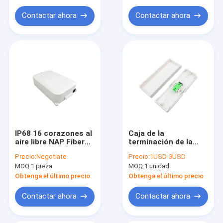
de empalme de 2
bases
Contactar ahora
Contactar ahora
IP68 16 corazones al
Caja de la
aire libre NAP Fiber
terminación de la
Optic Termination
fibra óptica del SC
Precio:
Negotiate
Precio:
1USD-3USD
Box
FC de RoHS
MOQ:
1 pieza
MOQ:
1 unidad
Obtenga el último precio
Obtenga el último precio
Contactar ahora
Contactar ahora