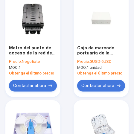
Metro del punto de
Caja de mercado
acceso de la red de
portuaria de la
IP68 24F/cierre
terminación de la
Precio:
Negotiate
Precio:
3USD-6USD
terminal de la
fibra de FTTB 4
MOQ:
1
MOQ:
1 unidad
distribución de la
fibra óptica del
Obtenga el último precio
Obtenga el último precio
descenso aéreo
Contactar ahora
Contactar ahora
Hogar
Productos
Sobre nosotros