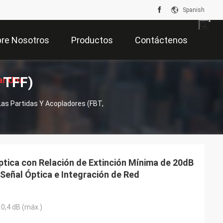
Spanish
re Nosotros
Productos
Contáctenos
 TFF)
ar Una
Las Partidas Y Acopladores (FBT,
zación
ptica con Relación de Extinción Mínima de 20dB
 Señal Óptica e Integración de Red
, 0,4 dB (máx.)