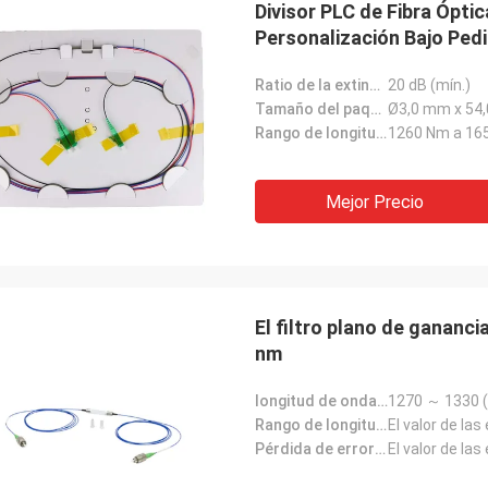
Divisor PLC de Fibra Ópti
Personalización Bajo Pedi
Distribución
Ratio de la extinción:
20 dB (mín.)
Tamaño del paquete:
Ø3,0 mm x 54
Rango de longitud de onda:
1260 Nm a 16
Mejor Precio
El filtro plano de gana
nm
longitud de onda del centro (λc):
1270 ～ 1330 (
Rango de longitud de onda de funcionamiento:
El valor de la
Pérdida de error pico a pico (DB):
El valor de la