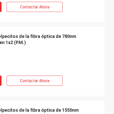
Contactar Ahora
pecitos de la fibra óptica de 780nm
n 1x2 (P.M.)
Contactar Ahora
Francia
ar con verdaderos
os y receptivos.
lpecitos de la fibra óptica de 1550nm