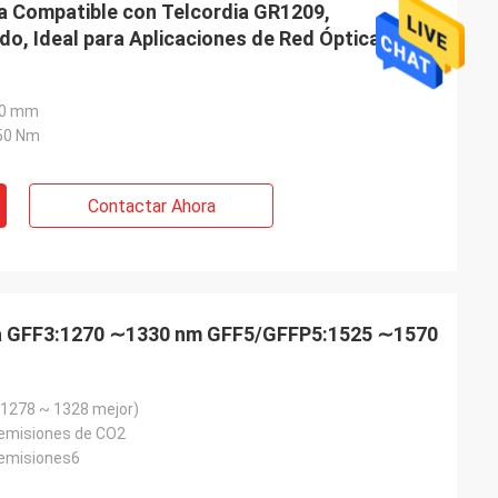
ca Compatible con Telcordia GR1209,
do, Ideal para Aplicaciones de Red Óptica y
,0 mm
50 Nm
Contactar Ahora
ncia GFF3:1270 ∼1330 nm GFF5/GFFP5:1525 ∼1570
1278 ~ 1328 mejor)
s emisiones de CO2
s emisiones6