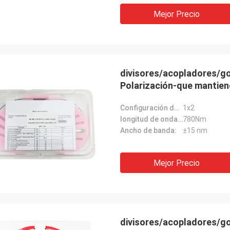
Mejor Precio
divisores/acopladores/gol
Polarización-que mantiene
Configuración de puerto:
1x2
longitud de onda del centro:
780Nm
Ancho de banda:
±15 nm
Mejor Precio
rhode alain,
gey Shapotkin, Federación Rusa
Es muy agradable trabaj
ien
profesionales. Son atent
divisores/acopladores/go