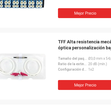
Mejor Precio
TFF Alta resistencia mecán
óptica personalización ba
Tamaño del paquete:
Ø3,0 mm x 54
Ratio de la extinción:
20 dB (mín.)
Configuración de puerto:
1x2
Mejor Precio