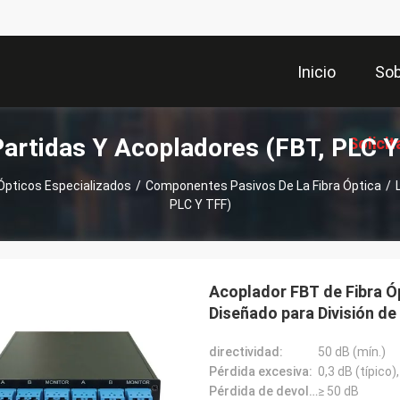
Inicio
Sob
Partidas Y Acopladores (FBT, PLC Y
Solicit
Ópticos Especializados
/
Componentes Pasivos De La Fibra Óptica
/
PLC Y TFF)
Coti
Acoplador FBT de Fibra Ó
Diseñado para División de
directividad:
50 dB (mín.)
Pérdida excesiva:
0,3 dB (típico)
Pérdida de devolución:
≥ 50 dB