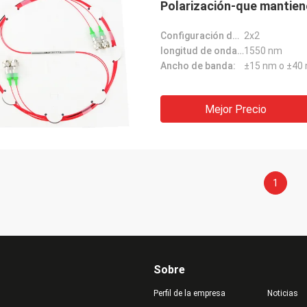
Polarización-que mantiene
Configuración de puerto:
2x2
longitud de onda del centro:
1550 nm
Ancho de banda:
±15 nm o ±40
Mejor Precio
1
Sobre
Perfil de la empresa
Noticias