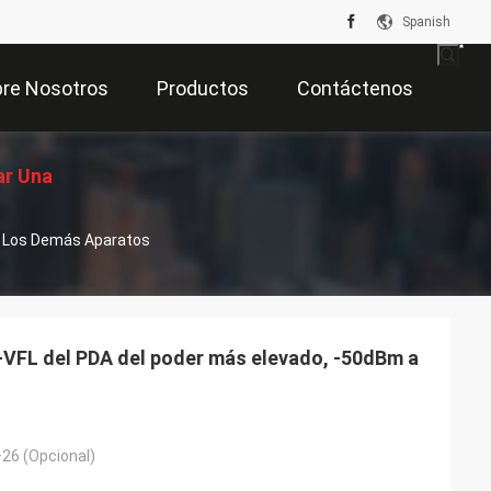
Spanish
re Nosotros
Productos
Contáctenos
ar Una
Los Demás Aparatos
zación
VFL del PDA del poder más elevado, -50dBm a
26 (Opcional)