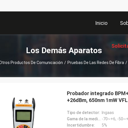
Inicio
Sob
Solicit
Los Demás Aparatos
Otros Productos De Comunicación
/
Pruebas De Las Redes De Fibra
/
Coti
Probador integrado BPM+
+26dBm, 650nm 1mW VFL
Tipo de detector:
Ingaas
Gama de la medida (dBm):
-70~+6, -50~+
Incertidumbre:
5%