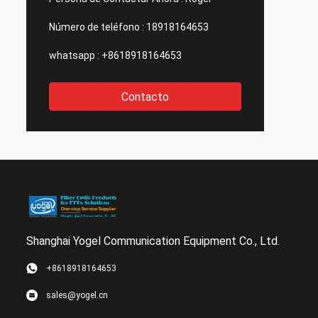
Número de teléfono :
18918164653
whatsapp :
+8618918164653
Contacto
Shanghai Yogel Communication Equipment Co., Ltd.
+8618918164653
sales@yogel.cn