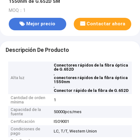
1550nm de G.652D SM
MOQ：1
Mejor precio
Contactar ahora
Descripción De Producto
Conectores rápidos de la fibra óptica
de G.652D
,
Alta luz
conectores rápidos de la fibra óptica
1550nm
,
Conector rápido de la fibra de G.652D
Cantidad de orden
1
mínima
Capacidad de la
50000pcs/mes
fuente
Certificación
ISO9001
Condiciones de
LC, T/T, Western Union
pago