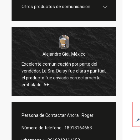
Otros productos de comunicación
Alejandro Gidi, México
comunicación por parte del
Sergey Shapotkin, Feder
a Sra. Daisy fue clara y puntual,
Todo bien
o fue enviado correctamente
 A+
Persona de Contactar Ahora :
Roger
Número de teléfono :
18918164653