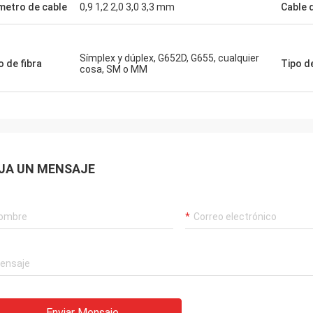
metro de cable
0,9 1,2 2,0 3,0 3,3 mm
Cable 
Símplex y dúplex, G652D, G655, cualquier
o de fibra
Tipo d
cosa, SM o MM
JA UN MENSAJE
Enviar Mensaje