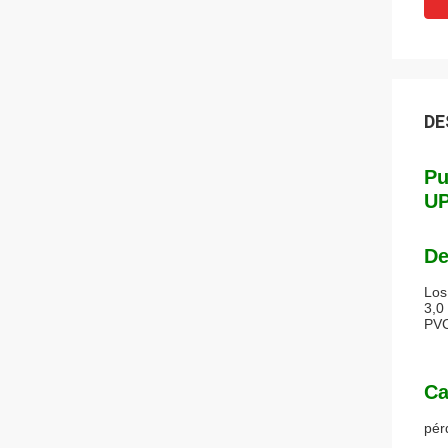
DE
Pu
UP
De
Los
3,0
PVC
Ca
pér