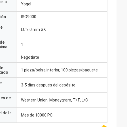
e la
Yogel
ción
ISO9000
de
LC 3,0 mm SX
 de
1
nima
Negotiate
de
1 pieza/bolsa interior, 100 piezas/paquete
tado
e
3-5 días después del depósito
nes de
Western Union, Moneygram, T/T, L/C
 de la
Mes de 10000 PC