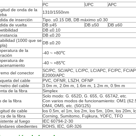
PC
UPC
APC
gitud de onda de la
1310/1550nm
eba
dida de inserción
Tipo. ≤0.15 DB, DB máximo ≤0.30
dida de vuelta
DB ≥45
DB ≥50
DB ≥60
etibilidad
DB ≤0.10
onstancia
DB ≤0.20
abilidad (1000 que se
DB ≤0.20
pla)
peratura de la
-40 ~ +80℃
ración
peratura de
-40 ~ +85℃
acenamiento
SC/PC, SC/APC, LC/PC, LC/APC, FC/PC, FC/AP
remo del conector
E2000/APC
queta del cable
PVC, OFNR, LSZH, OFNP
metro del cable
3.0m m, 2.0m m, 1.6m m, 1.2m m, 0.9m m
nta de la fibra
Simplex
Solo modo: G. 652D, G. 655, G. 657A2, etc.
o de la fibra
Con varios modos de funcionamiento: OM1 (62.
OM4, OM5, etc. (50/125)
gitud de cable
los 0.5m, el 1m, los 2m, los 5m, 10m, los 20m, l
ca de la fibra
Corning, Sumitomo, Fujikura, YOFC, TFO
istente al fuego
IEC 60794-2-30
ándares obedientes
ROHS, IEC, GR-326