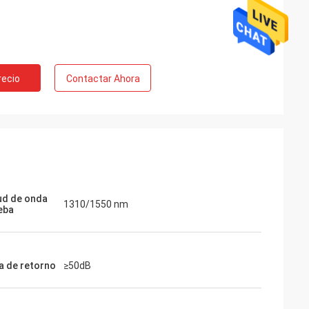
recio
Contactar Ahora
ud de onda
1310/1550 nm
eba
a de retorno
≥50dB