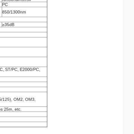
PC
850/1300nm
≥35dB
C, ST/PC, E2000/PC,
5/125), OM2, OM3,
os 25m, etc.