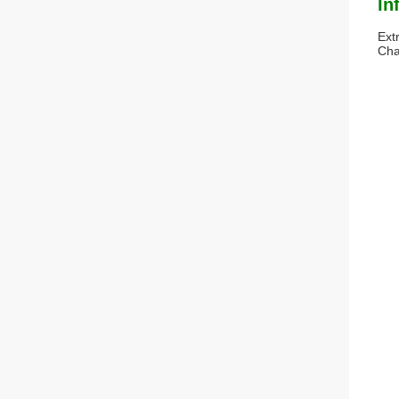
In
Ext
Cha