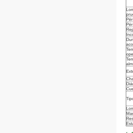
Lon
pru
Pér
Pér
Rep
Inc
Dur
aco
Tem
ope
Tem
alm
Ext
Cha
Diá
Cue
Tip
Lon
Mar
Res
Est