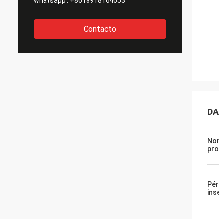
whatsapp :
+8618918164653
Contacto
DA
Nom
pro
Pér
ins