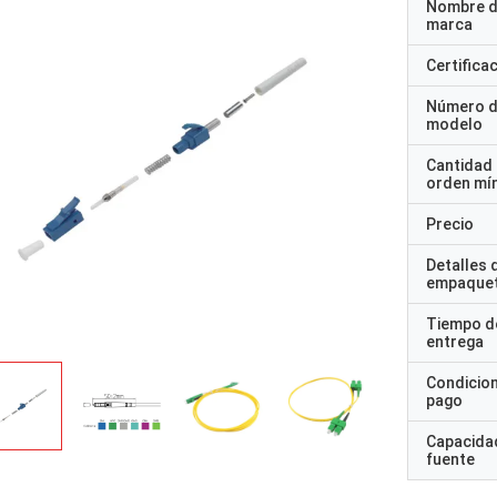
Nombre d
marca
Certifica
Número 
modelo
Cantidad
orden mí
rhode alain,Francia
Precio
ación Rusa
Es muy agradable trabajar con verdaderos
Detalles 
profesionales. Son atentos y receptivos.
empaque
Tiempo d
entrega
Condicio
pago
Capacidad
fuente