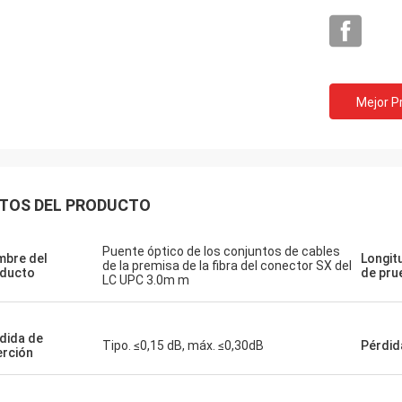
Mejor P
TOS DEL PRODUCTO
Puente óptico de los conjuntos de cables
bre del
Longit
de la premisa de la fibra del conector SX del
ducto
de pru
LC UPC 3.0m m
dida de
Tipo. ≤0,15 dB, máx. ≤0,30dB
Pérdid
erción