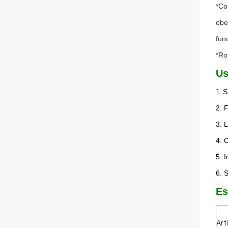
*Co
obe
fun
*Ro
Us
1.
S
2. 
3. 
4. 
5. 
6. 
Es
Art