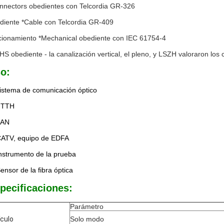
nnectors obedientes con Telcordia GR-326
diente *Cable con Telcordia GR-409
cionamiento *Mechanical obediente con IEC 61754-4
HS obediente - la canalización vertical, el pleno, y LSZH valoraron los 
o:
istema de comunicación óptico
FTTH
LAN
CATV, equipo de EDFA
Instrumento de la prueba
Sensor de la fibra óptica
pecificaciones:
Parámetro
ículo
Solo modo