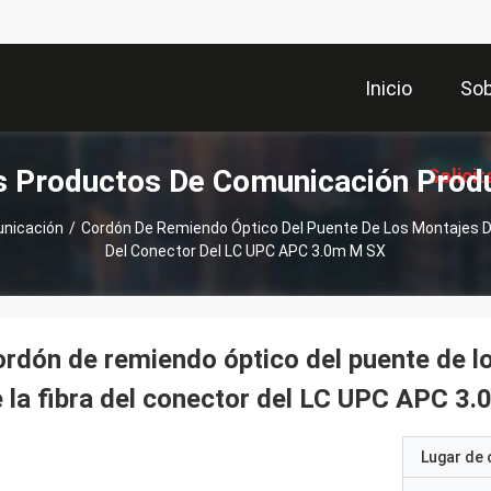
Inicio
Sob
s Productos De Comunicación Prod
Solicit
nicación
/
Cordón De Remiendo Óptico Del Puente De Los Montajes De
Del Conector Del LC UPC APC 3.0m M SX
Coti
rdón de remiendo óptico del puente de l
 la fibra del conector del LC UPC APC 3
Lugar de 