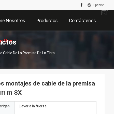
Spanish
re Nosotros
Productos
Contáctenos
uctos
ar Una
 Cable De La Premisa De La Fibra
zación
os montajes de cable de la premisa
.0m m SX
origen
Llevar a la fuerza