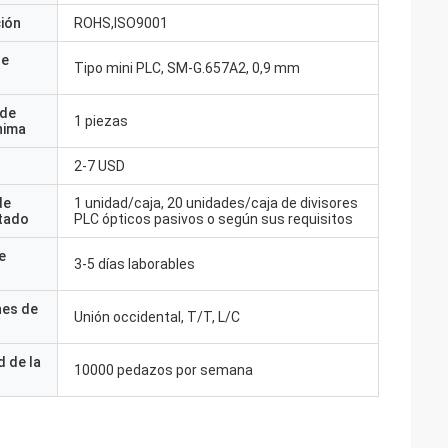
ción
ROHS,ISO9001
de
Tipo mini PLC, SM-G.657A2, 0,9 mm
 de
1 piezas
nima
2-7 USD
Francia
de
1 unidad/caja, 20 unidades/caja de divisores
tado
PLC ópticos pasivos o según sus requisitos
ar con verdaderos
os y receptivos.
e
3-5 días laborables
nes de
Unión occidental, T/T, L/C
 de la
10000 pedazos por semana