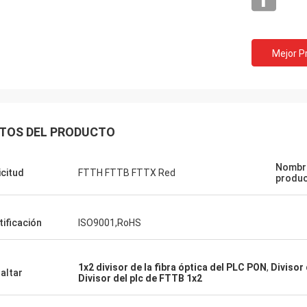
Mejor P
TOS DEL PRODUCTO
Nombr
icitud
FTTH FTTB FTTX Red
produ
tificación
ISO9001,RoHS
1x2 divisor de la fibra óptica del PLC PON
,
Divisor
altar
Divisor del plc de FTTB 1x2