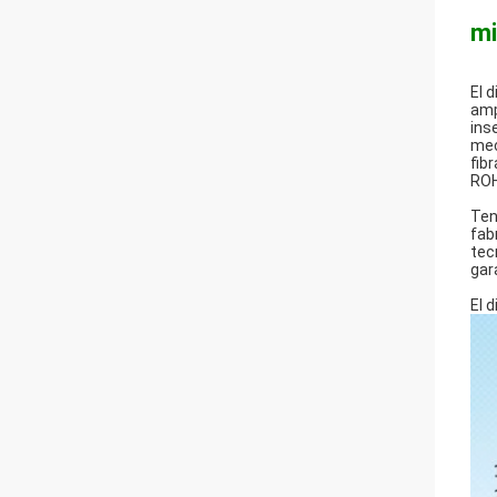
mi
El 
amp
ins
mec
fib
ROH
Ten
fab
tec
gar
El 