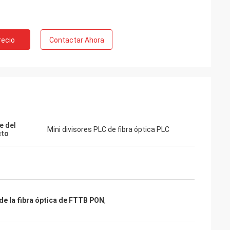
recio
Contactar Ahora
e del
Mini divisores PLC de fibra óptica PLC
cto
 de la fibra óptica de FTTB PON
,