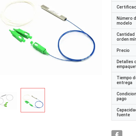
Certifica
Número 
modelo
Cantidad
orden mí
Precio
rhode alain,
Detalles 
gey Shapotkin, Federación Rusa
empaque
Es muy agradable trabaj
ien
profesionales. Son atent
Tiempo d
entrega
Condicio
pago
Capacidad
fuente