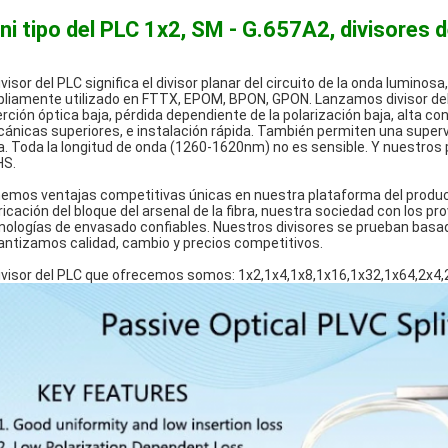
ni tipo del PLC 1x2, SM - G.657A2, divisores d
divisor del PLC significa el divisor planar del circuito de la onda luminos
liamente utilizado en FTTX, EPOM, BPON, GPON. Lanzamos divisor del
erción óptica baja, pérdida dependiente de la polarización baja, alta con
ánicas superiores, e instalación rápida. También permiten una supervi
ra. Toda la longitud de onda (1260-1620nm) no es sensible. Y nuestros
S.
emos ventajas competitivas únicas en nuestra plataforma del producto
ricación del bloque del arsenal de la fibra, nuestra sociedad con los pr
nologías de envasado confiables. Nuestros divisores se prueban basado
antizamos calidad, cambio y precios competitivos.
divisor del PLC que ofrecemos somos: 1x2,1x4,1x8,1x16,1x32,1x64,2x4