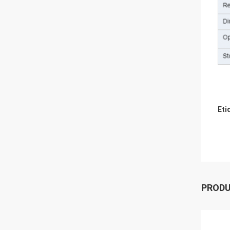
Eti
PROD