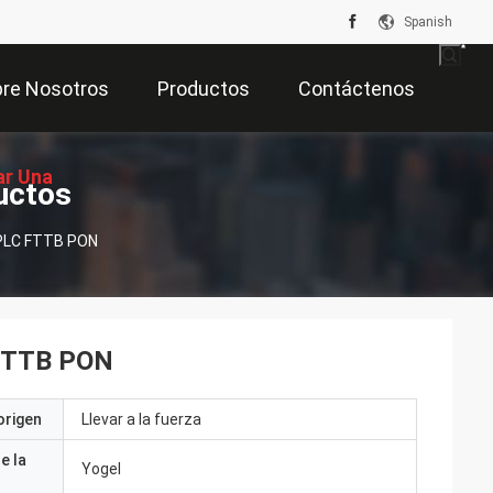
Spanish
re Nosotros
Productos
Contáctenos
ar Una
uctos
l PLC FTTB PON
zación
C FTTB PON
origen
Llevar a la fuerza
e la
Yogel