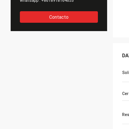
whatsapp :
+8618918164653
Contacto
DA
Sol
Cer
Res