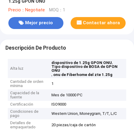
1.25g GPON ONU
Precio：Negotiate
MOQ：1
Mejor precio
Contactar ahora
Descripción De Producto
,
dispositivo de 1.25g GPON ONU
Tipo dispositivo de BOSA de GPON
Alta luz
ONU
,
onu de Fiberhome del zte 1.25g
Cantidad de orden
1
mínima
Capacidad de la
Mes de 10000 PC
fuente
Certificación
ISO9000
Condiciones de
Western Union, Moneygram, T/T, L/C
pago
Detalles de
20 piezas/caja de cartón
empaquetado